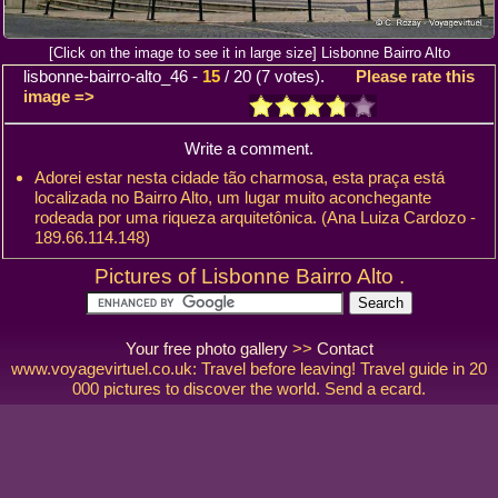
[Click on the image to see it in large size] Lisbonne Bairro Alto
lisbonne-bairro-alto_46
-
15
/
20
(
7
votes).
Please rate this
image =>
Write a comment.
Adorei estar nesta cidade tão charmosa, esta praça está
localizada no Bairro Alto, um lugar muito aconchegante
rodeada por uma riqueza arquitetônica. (Ana Luiza Cardozo -
189.66.114.148)
Pictures of Lisbonne Bairro Alto .
Your free photo gallery
>>
Contact
www.voyagevirtuel.co.uk: Travel before leaving! Travel guide in 20
000 pictures to discover the world. Send a ecard.